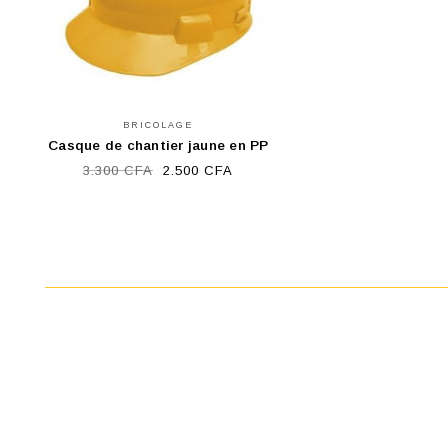
BRICOLAGE
Casque de chantier jaune en PP
Le
Le
3.300
CFA
2.500
CFA
prix
prix
initial
actuel
était :
est :
3.300 CFA.
2.500 CFA.
AJOUTER AU PANIER